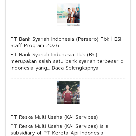
PT Bank Syariah Indonesia (Persero) Tbk | BSI
Staff Program 2026
PT Bank Syariah Indonesia Tbk (BSI)
merupakan salah satu bank syariah terbesar di
:
Indonesia yang…
Baca Selengkapnya
P
T
B
a
n
k
S
PT Reska Multi Usaha (KAI Services)
y
a
PT Reska Multi Usaha (KAI Services) is a
r
subsidiary of PT Kereta Api Indonesia