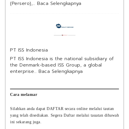
i
:
(Persero),…
Baca Selengkapnya
a
P
h
T
I
R
n
e
d
s
o
k
n
a
PT ISS Indonesia
e
M
s
u
PT ISS Indonesia is the national subsidiary of
i
l
the Denmark-based ISS Group, a global
a
t
:
enterprise…
Baca Selengkapnya
(
i
P
P
U
T
e
s
I
r
a
S
Cara melamar
s
h
S
e
a
I
Silahkan anda dapat DAFTAR secara online melalui tautan
r
(
n
yang telah disediakan. Segera Daftar melalui tauatan dibawah
o
K
d
)
ini sekarang juga.
A
o
T