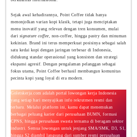
Sejak awal kehadirannya, Point Coffee tidak hanya
menonjolkan varian kopi klasik, tetapi juga menciptakan
menu inovatif yang relevan dengan tren konsumen, mulai
dari
signature coffee
, non-coffee, hingga pastry dan minuman
kekinian. Brand ini terus memperkuat posisinya sebagai salah
satu kedai kopi dengan jaringan terbesar di Indonesia,
didukung standar operasional yang konsisten dan strategi
ekspansi agresif. Dengan pengalaman pelanggan sebagai
fokus utama, Point Coffee berhasil membangun komunitas
pecinta kopi yang loyal di era modern.
Goletskerja.com adalah portal lowongan kerja Indonesia
yang setiap hari menyajikan info rekrutmen resmi dan
terbaru. Melalui platform ini, kamu dapat menemukan
berbagai peluang karier dari perusahaan BUMN, formasi
CPNS, hingga perusahaan swasta ternama di beragam sektor
industri. Semua lowongan untuk jenjang SMA/SMK, D3, S1,
hingga S2 diambil langsung dari sumber resmi perusahaan