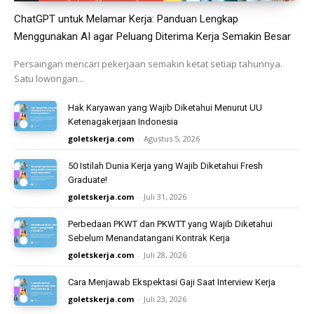
ChatGPT untuk Melamar Kerja: Panduan Lengkap
Menggunakan AI agar Peluang Diterima Kerja Semakin Besar
Persaingan mencari pekerjaan semakin ketat setiap tahunnya.
Satu lowongan...
Hak Karyawan yang Wajib Diketahui Menurut UU
Ketenagakerjaan Indonesia
goletskerja.com
-
Agustus 5, 2026
50 Istilah Dunia Kerja yang Wajib Diketahui Fresh
Graduate!
goletskerja.com
-
Juli 31, 2026
Perbedaan PKWT dan PKWTT yang Wajib Diketahui
Sebelum Menandatangani Kontrak Kerja
goletskerja.com
-
Juli 28, 2026
Cara Menjawab Ekspektasi Gaji Saat Interview Kerja
goletskerja.com
-
Juli 23, 2026