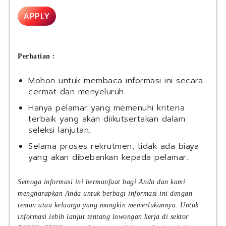
I
n
b
S
e
APPLY
k
e
s
|
r
i
B
v
a
S
i
Perhatian :
I
c
S
e
Mohon untuk membaca informasi ini secara
t
s
cermat dan menyeluruh.
a
)
f
Hanya pelamar yang memenuhi kriteria
f
terbaik yang akan diikutsertakan dalam
P
seleksi lanjutan.
r
Selama proses rekrutmen, tidak ada biaya
o
yang akan dibebankan kepada pelamar.
g
r
a
Semoga informasi ini bermanfaat bagi Anda dan kami
m
mengharapkan Anda untuk berbagi informasi ini dengan
2
teman atau keluarga yang mungkin memerlukannya. Untuk
0
informasi lebih lanjut tentang lowongan kerja di sektor
2