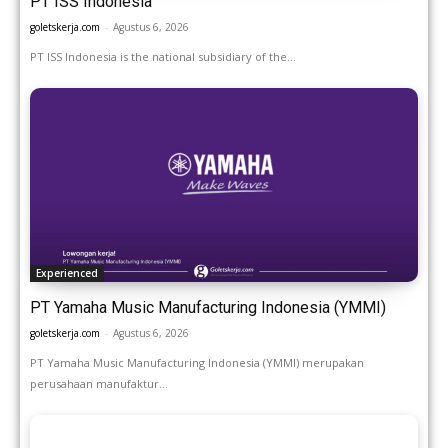
PT ISS Indonesia
goletskerja.com
-
Agustus 6, 2026
PT ISS Indonesia is the national subsidiary of the...
Experienced
PT Yamaha Music Manufacturing Indonesia (YMMI)
goletskerja.com
-
Agustus 6, 2026
PT Yamaha Music Manufacturing Indonesia (YMMI) merupakan
perusahaan manufaktur...