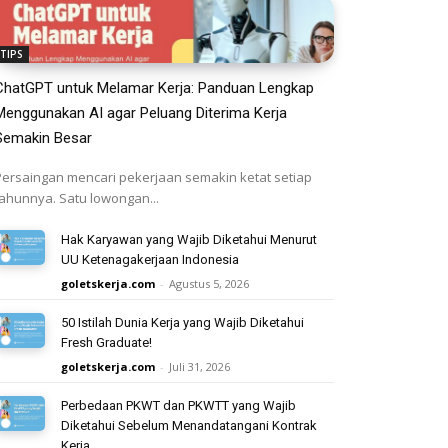
TIPS
ChatGPT untuk Melamar Kerja: Panduan Lengkap
Menggunakan AI agar Peluang Diterima Kerja
Semakin Besar
Persaingan mencari pekerjaan semakin ketat setiap
tahunnya. Satu lowongan...
Hak Karyawan yang Wajib Diketahui Menurut
UU Ketenagakerjaan Indonesia
goletskerja.com
-
Agustus 5, 2026
50 Istilah Dunia Kerja yang Wajib Diketahui
Fresh Graduate!
goletskerja.com
-
Juli 31, 2026
Perbedaan PKWT dan PKWTT yang Wajib
Diketahui Sebelum Menandatangani Kontrak
Kerja