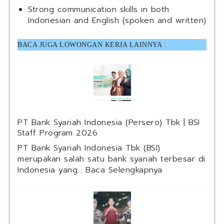
Strong communication skills in both
Indonesian and English (spoken and written)
BACA JUGA LOWONGAN KERJA LAINNYA :
PT Bank Syariah Indonesia (Persero) Tbk | BSI
Staff Program 2026
PT Bank Syariah Indonesia Tbk (BSI)
merupakan salah satu bank syariah terbesar di
:
Indonesia yang…
Baca Selengkapnya
P
T
B
a
n