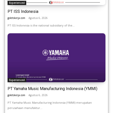
Experienced
PT ISS Indonesia
goletskerja.com
-
Agustus 6, 2026
PT ISS Indonesia is the national subsidiary of the...
Experienced
PT Yamaha Music Manufacturing Indonesia (YMMI)
goletskerja.com
-
Agustus 6, 2026
PT Yamaha Music Manufacturing Indonesia (YMMI) merupakan
perusahaan manufaktur...