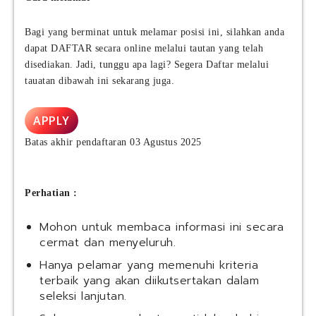
s
h
S
e
a
I
Bagi yang berminat untuk melamar posisi ini, silahkan anda
r
(
n
dapat DAFTAR secara online melalui tautan yang telah
o
K
d
)
disediakan. Jadi, tunggu apa lagi? Segera Daftar melalui
A
o
T
tauatan dibawah ini sekarang juga.
I
n
b
S
e
k
e
s
APPLY
|
r
i
B
v
Batas akhir pendaftaran 03 Agustus 2025
a
S
i
I
c
S
e
Perhatian :
t
s
a
)
Mohon untuk membaca informasi ini secara
f
cermat dan menyeluruh.
f
P
Hanya pelamar yang memenuhi kriteria
r
terbaik yang akan diikutsertakan dalam
o
seleksi lanjutan.
g