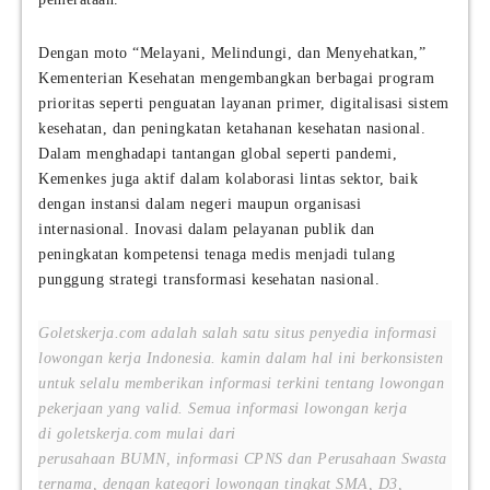
Dengan moto “Melayani, Melindungi, dan Menyehatkan,”
Kementerian Kesehatan mengembangkan berbagai program
prioritas seperti penguatan layanan primer, digitalisasi sistem
kesehatan, dan peningkatan ketahanan kesehatan nasional.
Dalam menghadapi tantangan global seperti pandemi,
Kemenkes juga aktif dalam kolaborasi lintas sektor, baik
dengan instansi dalam negeri maupun organisasi
internasional. Inovasi dalam pelayanan publik dan
peningkatan kompetensi tenaga medis menjadi tulang
punggung strategi transformasi kesehatan nasional.
Goletskerja.com adalah salah satu situs penyedia informasi
lowongan kerja Indonesia. kamin dalam hal ini berkonsisten
untuk selalu memberikan informasi terkini tentang lowongan
pekerjaan yang valid. Semua informasi lowongan kerja
di goletskerja.com mulai dari
perusahaan BUMN, informasi CPNS dan Perusahaan Swasta
ternama, dengan kategori lowongan tingkat SMA, D3,