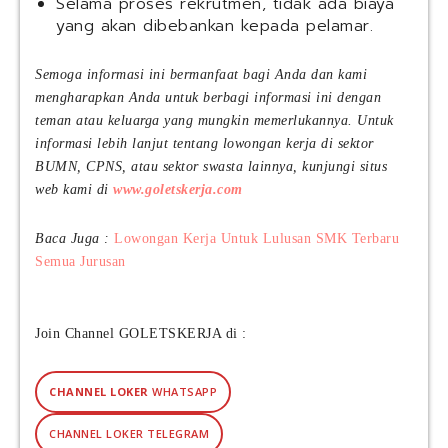
r
Selama proses rekrutmen, tidak ada biaya
a
yang akan dibebankan kepada pelamar.
m
2
Semoga informasi ini bermanfaat bagi Anda dan kami
0
mengharapkan Anda untuk berbagi informasi ini dengan
2
teman atau keluarga yang mungkin memerlukannya. Untuk
6
informasi lebih lanjut tentang lowongan kerja di sektor
BUMN, CPNS, atau sektor swasta lainnya, kunjungi situs
web kami di
www.goletskerja.com
Baca Juga :
Lowongan Kerja Untuk Lulusan SMK Terbaru
Semua Jurusan
Join Channel GOLETSKERJA di :
CHANNEL LOKER
WHATSAPP
CHANNEL LOKER TELEGRAM