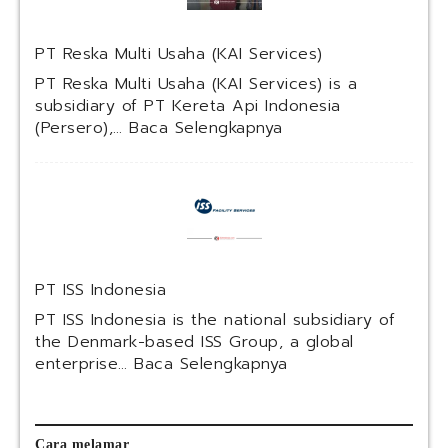
k
S
PT Reska Multi Usaha (KAI Services)
y
a
PT Reska Multi Usaha (KAI Services) is a
r
subsidiary of PT Kereta Api Indonesia
i
:
(Persero),…
Baca Selengkapnya
a
P
h
T
I
R
n
e
d
s
o
k
n
a
PT ISS Indonesia
e
M
s
u
PT ISS Indonesia is the national subsidiary of
i
l
the Denmark-based ISS Group, a global
a
t
:
enterprise…
Baca Selengkapnya
(
i
P
P
U
T
e
s
I
r
a
S
Cara melamar