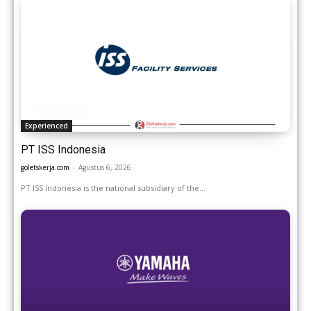
Experienced
PT ISS Indonesia
goletskerja.com
-
Agustus 6, 2026
PT ISS Indonesia is the national subsidiary of the...