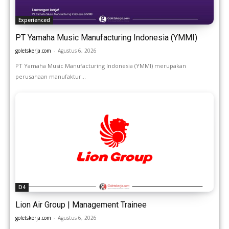
Experienced
PT Yamaha Music Manufacturing Indonesia (YMMI)
goletskerja.com
-
Agustus 6, 2026
PT Yamaha Music Manufacturing Indonesia (YMMI) merupakan
perusahaan manufaktur...
D4
Lion Air Group | Management Trainee
goletskerja.com
-
Agustus 6, 2026