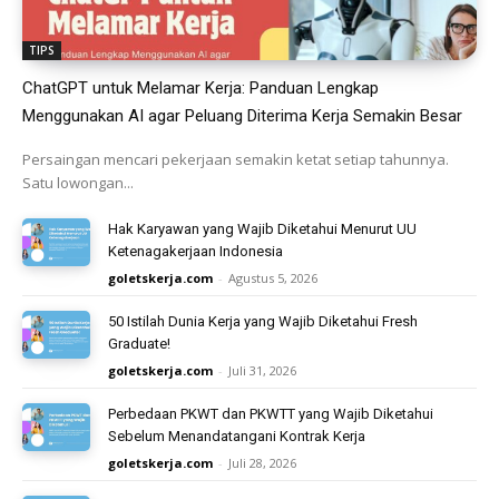
TIPS
ChatGPT untuk Melamar Kerja: Panduan Lengkap
Menggunakan AI agar Peluang Diterima Kerja Semakin Besar
Persaingan mencari pekerjaan semakin ketat setiap tahunnya.
Satu lowongan...
Hak Karyawan yang Wajib Diketahui Menurut UU
Ketenagakerjaan Indonesia
goletskerja.com
-
Agustus 5, 2026
50 Istilah Dunia Kerja yang Wajib Diketahui Fresh
Graduate!
goletskerja.com
-
Juli 31, 2026
Perbedaan PKWT dan PKWTT yang Wajib Diketahui
Sebelum Menandatangani Kontrak Kerja
goletskerja.com
-
Juli 28, 2026