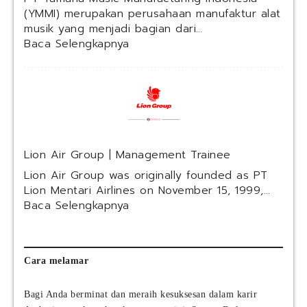
e
(YMMI) merupakan perusahaan manufaktur alat
s
musik yang menjadi bagian dari…
i
:
Baca Selengkapnya
a
P
T
Y
a
m
a
h
Lion Air Group | Management Trainee
a
M
Lion Air Group was originally founded as PT
u
Lion Mentari Airlines on November 15, 1999,…
s
:
Baca Selengkapnya
i
L
c
i
M
o
a
n
Cara melamar
n
A
u
i
Bagi Anda berminat dan meraih kesuksesan dalam karir
f
r