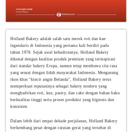
Holland Bakery adalah salah satu merek roti dan kue
legendaris di Indonesia yang pertama kali berdiri pada
tahun 1978. Sejak awal kehadirannya, Holland Bakery
dikenal dengan kualitas produk premium yang terinspirasi
dari standar bakery Eropa, namun tetap membawa cita rasa
yang sesuai dengan lidah masyarakat Indonesia. Mengusung
ikon khas “kincir angin Belanda”, Holland Bakery terus
memperkuat reputasinya sebagai bakery modern yang
menghadirkan roti, kue, pastry, dan cake dengan bahan baku
berkualitas tinggi serta proses produksi yang higienis dan
konsisten.
Dalam lebih dari empat dekade perjalanan, Holland Bakery
berkembang pesat dengan ratusan gerai yang tersebar di