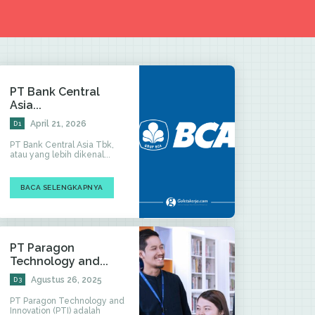
PT Bank Central
Asia...
April 21, 2026
D1
PT Bank Central Asia Tbk,
atau yang lebih dikenal...
BACA SELENGKAPNYA
PT Paragon
Technology and...
Agustus 26, 2025
D3
PT Paragon Technology and
Innovation (PTI) adalah