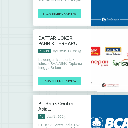
atau lebih dikenal dengan...
BACA SELENGKAPNYA
DAFTAR LOKER
PABRIK TERBARU...
Agustus 12, 2025
ADMIN
Lowongan kerja untuk
lulusan SMA/SMK, Diploma,
hingga S1 kini...
BACA SELENGKAPNYA
PT Bank Central
Asia...
Juli 8, 2025
D3
PT Bank Central Asia Tbk