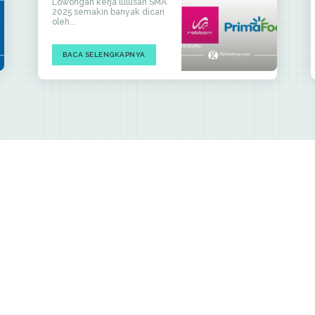
Lowongan kerja lulusan SMA
2025 semakin banyak dicari
oleh...
BACA SELENGKAPNYA