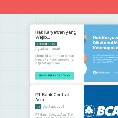
Hak Karyawan yang
Wajib...
REKOMENDASI
Agustus 5, 2026
Memiliki pekerjaan bukan
hanya tentang menerima
gaji setiap bulan....
BACA SELENGKAPNYA
PT Bank Central
Asia...
April 20, 2026
D3
PT Bank Central Asia Tbk,