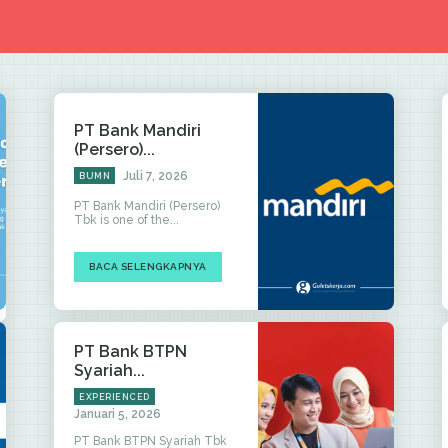
PT Bank Mandiri
(Persero)...
Juli 7, 2026
BUMN
PT Bank Mandiri (Persero)
Tbk is one of the...
BACA SELENGKAPNYA
PT Bank BTPN
Syariah...
EXPERIENCED
Januari 5, 2026
PT Bank BTPN Syariah Tbk