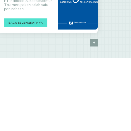
PT Indofood Sukses Makmur
Tbk merupakan salah satu
perusahaan...
BACA SELENGKAPNYA