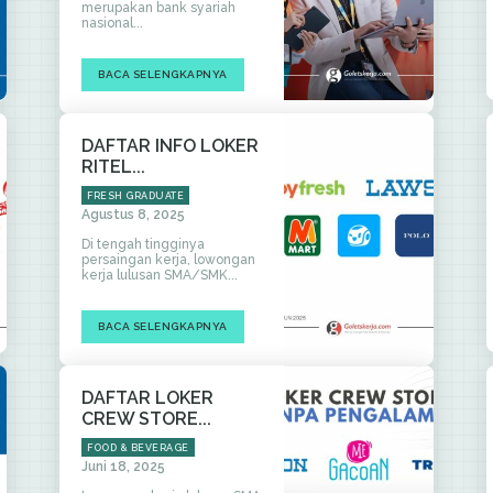
merupakan bank syariah
nasional...
BACA SELENGKAPNYA
DAFTAR INFO LOKER
RITEL...
FRESH GRADUATE
Agustus 8, 2025
Di tengah tingginya
persaingan kerja, lowongan
kerja lulusan SMA/SMK...
BACA SELENGKAPNYA
DAFTAR LOKER
CREW STORE...
FOOD & BEVERAGE
Juni 18, 2025