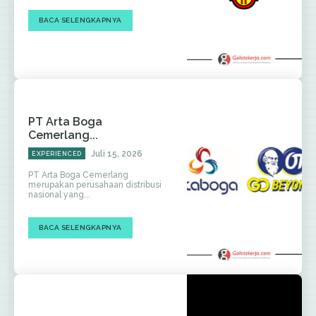
BACA SELENGKAPNYA
PT Arta Boga
Cemerlang...
Juli 15, 2026
EXPERIENCED
PT Arta Boga Cemerlang
merupakan perusahaan distribusi
nasional yang...
BACA SELENGKAPNYA