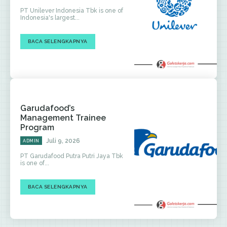
PT Unilever Indonesia Tbk is one of
Indonesia's largest...
BACA SELENGKAPNYA
Garudafood’s
Management Trainee
Program
Juli 9, 2026
ADMIN
PT Garudafood Putra Putri Jaya Tbk
is one of...
BACA SELENGKAPNYA