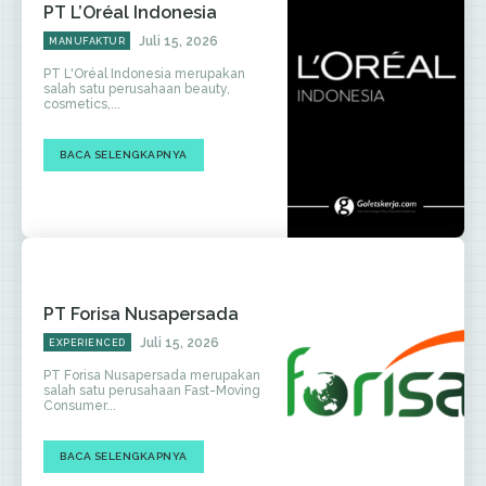
PT L’Oréal Indonesia
Juli 15, 2026
MANUFAKTUR
PT L'Oréal Indonesia merupakan
salah satu perusahaan beauty,
cosmetics,...
BACA SELENGKAPNYA
PT Forisa Nusapersada
Juli 15, 2026
EXPERIENCED
PT Forisa Nusapersada merupakan
salah satu perusahaan Fast-Moving
Consumer...
BACA SELENGKAPNYA